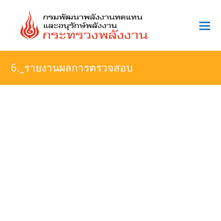
O
Mo
M
6._รายงานผลการตรวจสอบ