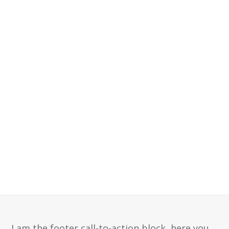
I am the footer call-to-action block, here you