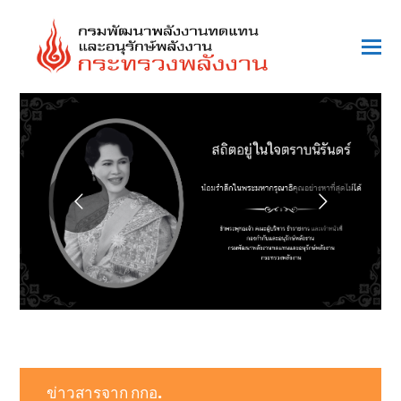
O
Mo
M
ข่าวสารจาก กกอ.