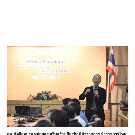
พพ. จัดฝึกอบรม หลักสูตรเสริมสร้างเกียรติภูมิข้าราชการ ข้าราชการไทย