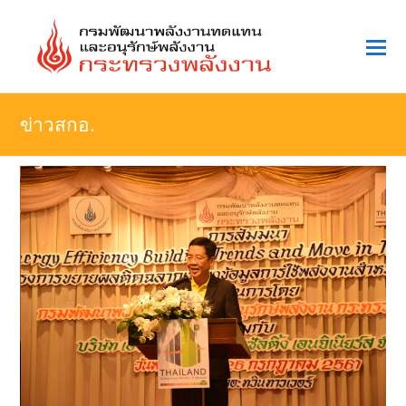
O
Mo
M
ข่าวสกอ.