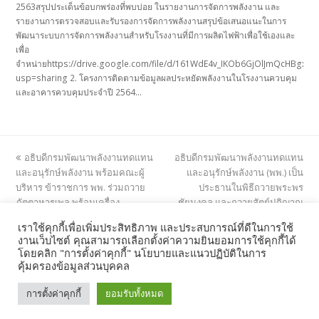
2563สรุปประเด็นข้อบกพร่องที่พบบ่อย ในรายงานการจัดการพลังงาน และ
รายงานการตรวจสอบและรับรองการจัดการพลังงานสรุปข้อเสนอแนะในการ
พัฒนาระบบการจัดการพลังงานสำหรับโรงงานที่มีการผลิตไฟฟ้าเพื่อใช้เองและ
เพื่อ
จำหน่ายhttps://drive.google.com/file/d/161WdE4v_IKOb6GjOlJmQcHBgx5K
usp=sharing 2. โครงการติดตามข้อมูลผลประหยัดพลังงานในโรงงานควบคุม
และอาคารควบคุมประจำปี 2564…
previous
next
อธิบดีกรมพัฒนาพลังงานทดแทน
อธิบดีกรมพัฒนาพลังงานทดแทน
post:
post:
และอนุรักษ์พลังงาน พร้อมคณะผู้
และอนุรักษ์พลังงาน (พพ.) เป็น
บริหาร ข้าราชการ พพ. ร่วมถวาย
ประธานในพิธีถวายพระพร
ภัตตาหารเพล พร้อมเครื่อง
ชัยมงคล และถวายสัตย์ปฏิญาณ
ไทยธรรมแด่พระภิกษุ เพื่อถวาย
เพื่อเป็นข้าราชการที่ดีและพลังของ
เราใช้คุกกี้เพื่อเพิ่มประสิทธิภาพ และประสบการณ์ที่ดีในการใช้
เป็นพระราชกุศลแด่สมเด็จ
แผ่นดิน ประจำปี พ.ศ.2561 เนื่องใน
งานเว็บไซต์ คุณสามารถเลือกตั้งค่าความยินยอมการใช้คุกกี้ได้
พระเจ้าอยู่หัว
วันเฉลิมพระชนมพรรษาสมเด็จ
โดยคลิก "การตั้งค่าคุกกี้" นโยบายและแนวปฏิบัติในการ
พระเจ้าอยู่หัว
คุ้มครองข้อมูลส่วนบุคคล
การตั้งค่าคุกกี้
ยอมรับทั้งหมด
Copyright @
กองกำกับและอนุรักษ์พลังงาน
2026