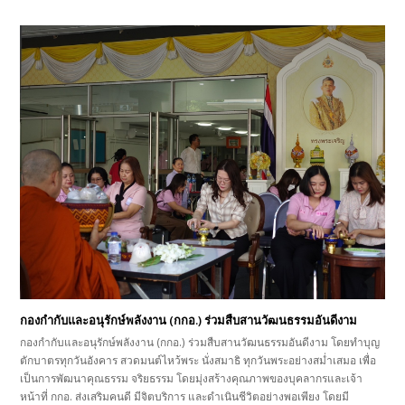
กองกำกับและอนุรักษ์พลังงาน (กกอ.) ร่วมสืบสานวัฒนธรรมอันดีงาม
กองกำกับและอนุรักษ์พลังงาน (กกอ.) ร่วมสืบสานวัฒนธรรมอันดีงาม โดยทำบุญ
ตักบาตรทุกวันอังคาร สวดมนต์ไหว้พระ นั่งสมาธิ ทุกวันพระอย่างสม่ำเสมอ เพื่อ
เป็นการพัฒนาคุณธรรม จริยธรรม โดยมุ่งสร้างคุณภาพของบุคลากรและเจ้า
หน้าที่ กกอ. ส่งเสริมคนดี มีจิตบริการ และดำเนินชีวิตอย่างพอเพียง โดยมี