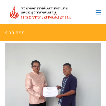
O
Mo
M
ข่าว กกอ.