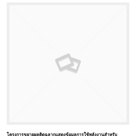
โครงการขยายผลติดฉลากแสดงข้อมูลการใช้พลังงานสำหรับ