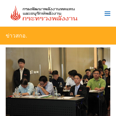
O
Mo
M
ข่าวสกอ.