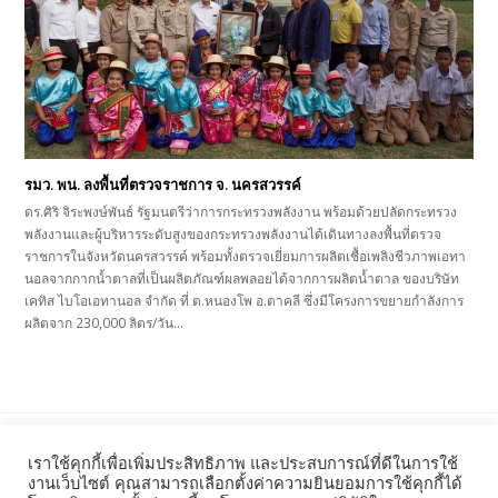
รมว. พน. ลงพื้นที่ตรวจราชการ จ. นครสวรรค์
ดร.ศิริ จิระพงษ์พันธ์ รัฐมนตรีว่าการกระทรวงพลังงาน พร้อมด้วยปลัดกระทรวง
พลังงานและผู้บริหารระดับสูงของกระทรวงพลังงานได้เดินทางลงพื้นที่ตรวจ
ราชการในจังหวัดนครสวรรค์ พร้อมทั้งตรวจเยี่ยมการผลิตเชื้อเพลิงชีวภาพเอทา
นอลจากกากน้ำตาลที่เป็นผลิตภัณฑ์ผลพลอยได้จากการผลิตน้ำตาล ของบริษัท
เคทิส ไบโอเอทานอล จำกัด ที่ ต.หนองโพ อ.ตาคลี ซึ่งมีโครงการขยายกำลังการ
ผลิตจาก 230,000 ลิตร/วัน…
previous
next
รมว. พน. ลงพื้นที่ตรวจราชการ
พพ.เปิดตัว “3 หนุ่ม 3 มุม” เป็น
เราใช้คุกกี้เพื่อเพิ่มประสิทธิภาพ และประสบการณ์ที่ดีในการใช้
post:
post:
จ. นครสวรรค์
พรีเซ็นเตอร์ “ฉลากประหยัด
งานเว็บไซต์ คุณสามารถเลือกตั้งค่าความยินยอมการใช้คุกกี้ได้
พลังงานประสิทธิภาพสูง” และ