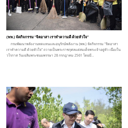
(พพ.) จัดกิจกรรม “จิตอาสา เราทำความดี ด้วยหัวใจ”
กรมพัฒนาพลังงานทดแทนและอนุรักษ์พลังงาน (พพ.) จัดกิจกรรม "จิตอาสา
เราทำความดี ด้วยหัวใจ” ถวายเป็นพระราชกุศลแด่สมเด็จพระเจ้าอยู่หัว เนื่องใน
วโรกาส วันเฉลิมพระชนมพรรษา 28 กรกฎาคม 2561 โดยมี…